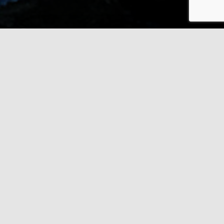
Půjčovna party stanů v Ostravě
Za rozumné ceny poskytujeme pronájem party
stanů pro vaše rodinné oslavy, firemní i jiné
akce.
Nabídka